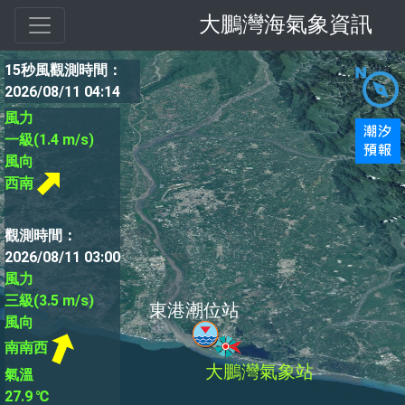
大鵬灣海氣象資訊
15秒風觀測時間：
2026/08/11 04:14
風力
一級(1.4 m/s)
風向
西南
觀測時間：
2026/08/11 03:00
風力
三級(3.5 m/s)
風向
南南西
氣溫
27.9 ℃